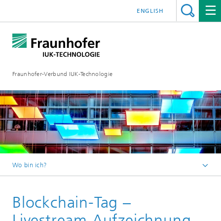
ENGLISH
Fraunhofer-Verbund IUK-Technologie
Wo bin ich?
Startseite
Blockchain-Tag –
News
2019
Livestream Aufzeichnung