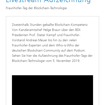
Nachlese – Fraunhofer-Tag der Blockchain-Technologie
Fraunhofer-Tag der Blockchain-Technologie
Zweieinhalb Stunden geballte Blockchain-Kompetenz.
Von Kanzleramtschef Helge Braun über den BDI-
Präsidenten Prof. Dieter Kempf und Fraunhofer-
Vorstand Andreas Meuer bis hin zu den vielen
Fraunhofer-Experten und dem Who-is-Who der
deutschen Blockchain-Community auf dem Podium.
Sehen Sie hier die Aufzeichnung des Fraunhofer-Tags der
Blockchain-Technologie vom 5. November 2019.