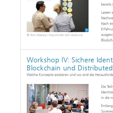
bereits
Lassen 
Nachwei
Nach ei
Erfahru
ausgewä
© Tom Maelsa / Fraunhofer IUK-Verbund
Blockch
Workshop IV: Sichere Iden
Blockchain und Distributed
Welche Konzepte existieren und wo sind die Herausfor
Die Tei
Identit
in die 
Entlang
Soverei