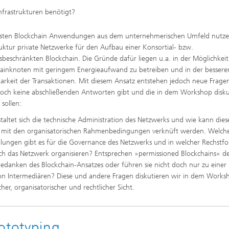
nfrastrukturen benötigt?
isten Blockchain Anwendungen aus dem unternehmerischen Umfeld nutzen
ruktur private Netzwerke für den Aufbau einer Konsortial- bzw.
beschränkten Blockchain. Die Gründe dafür liegen u.a. in der Möglichkeit
ainknoten mit geringem Energieaufwand zu betreiben und in der bessere
barkeit der Transaktionen. Mit diesem Ansatz entstehen jedoch neue Fragen
noch keine abschließenden Antworten gibt und die in dem Workshop disku
sollen:
taltet sich die technische Administration des Netzwerks und wie kann dies
 mit den organisatorischen Rahmenbedingungen verknüft werden. Welch
ungen gibt es für die Governance des Netzwerks und in welcher Rechstf
sich das Netzwerk organisieren? Entsprechen »permissioned Blockchains« 
danken des Blockchain-Ansatzes oder führen sie nicht doch nur zu einer
n Intermediären? Diese und andere Fragen diskutieren wir in dem Works
cher, organisatorischer und rechtlicher Sicht.
ototyping