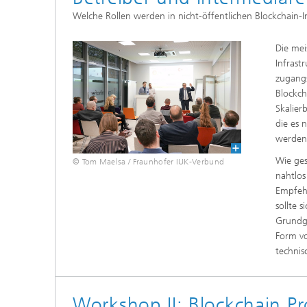
Welche Rollen werden in nicht-öffentlichen Blockchain-I
Die me
Infrast
zugangs
Blockch
Skalier
die es 
werden 
Wie ges
© Tom Maelsa / Fraunhofer IUK-Verbund
nahtlos
Empfehl
sollte 
Grundge
Form vo
technis
Workshop II: Blockchain Pr