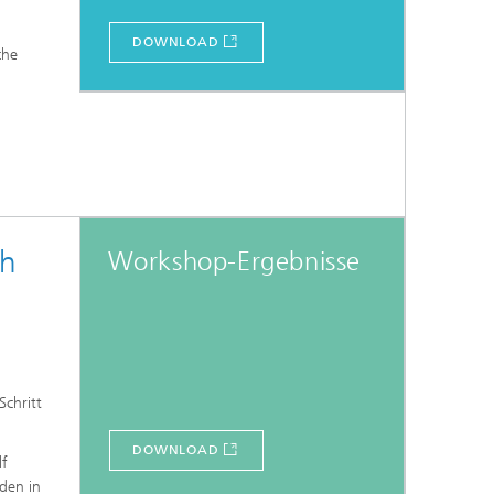
DOWNLOAD
che
ch
Workshop-Ergebnisse
Schritt
DOWNLOAD
lf
den in