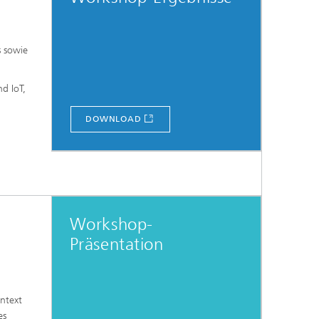
s sowie
d IoT,
DOWNLOAD
Workshop-
Präsentation
ntext
es