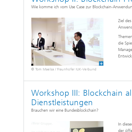
Wie komme ich vom Use Case zur Blockchain-Anwendu
Ziel de
Anwendu
Themen
die Spi
Managem
Entwick
© Tom Maelsa / Fraunhofer IUK-Verbund
Workshop III: Blockchain als
Dienstleistungen
Brauchen wir eine Bundesblockchain?
In dies
der öff