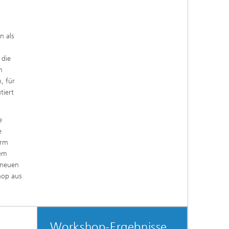
 als
 die
n
, für
tiert
e
e
orm
dem
 neuen
hop aus
Workshop-Ergebnisse