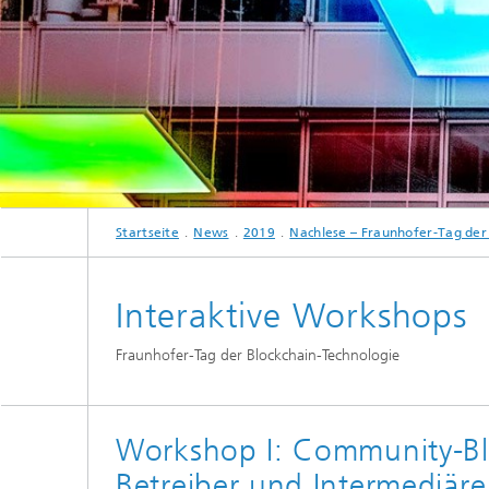
Startseite
News
2019
Nachlese – Fraunhofer-Tag der
Interaktive Workshops
Fraunhofer-Tag der Blockchain-Technologie
Workshop I: Community-Bl
Betreiber und Intermediäre