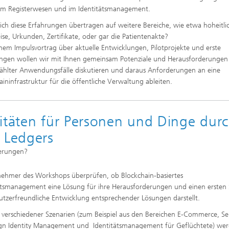
 im Registerwesen und im Identitätsmanagement.
sich diese Erfahrungen übertragen auf weitere Bereiche, wie etwa hoheitli
se, Urkunden, Zertifikate, oder gar die Patientenakte?
nem Impulsvortrag über aktuelle Entwicklungen, Pilotprojekte und erste
ngen wollen wir mit Ihnen gemeinsam Potenziale und Herausforderungen
hlter Anwendungsfälle diskutieren und daraus Anforderungen an eine
aininfrastruktur für die öffentliche Verwaltung ableiten.
titäten für Personen und Dinge dur
 Ledgers
derungen?
lnehmer des Workshops überprüfen, ob Blockchain-basiertes
ätsmanagement eine Lösung für ihre Herausforderungen und einen ersten 
nutzerfreundliche Entwicklung entsprechender Lösungen darstellt.
 verschiedener Szenarien (zum Beispiel aus den Bereichen E-Commerce, Se
gn Identity Management und Identitätsmanagement für Geflüchtete) wer