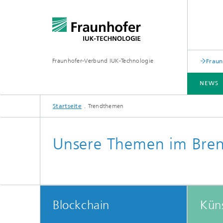
Fraunhofer-Verbund IUK-Technologie
Fraun
NEWS
Startseite
Trendthemen
NEWS
TRENDTHEMEN
ÜBER DEN VERBUND
FORSCHUNGSROADMAPS
WISSEN UND TRANSFER
Unsere Themen im Bre
Blockchain
Küns