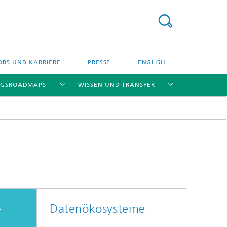
OBS UND KARRIERE
PRESSE
ENGLISH
NGSROADMAPS
WISSEN UND TRANSFER
[X]
[X]
[X]
[X]
[X]
-
Datenökosysteme