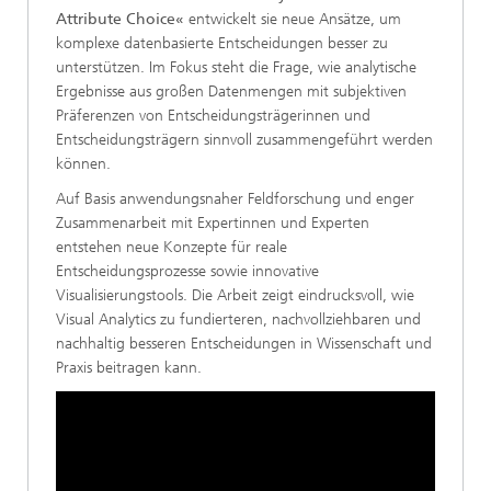
Attribute Choice«
entwickelt sie neue Ansätze, um
komplexe datenbasierte Entscheidungen besser zu
unterstützen. Im Fokus steht die Frage, wie analytische
Ergebnisse aus großen Datenmengen mit subjektiven
Präferenzen von Entscheidungsträgerinnen und
Entscheidungsträgern sinnvoll zusammengeführt werden
können.
Auf Basis anwendungsnaher Feldforschung und enger
Zusammenarbeit mit Expertinnen und Experten
entstehen neue Konzepte für reale
Entscheidungsprozesse sowie innovative
Visualisierungstools. Die Arbeit zeigt eindrucksvoll, wie
Visual Analytics zu fundierteren, nachvollziehbaren und
nachhaltig besseren Entscheidungen in Wissenschaft und
Praxis beitragen kann.