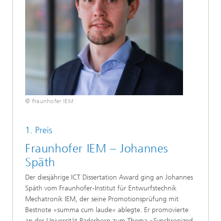
© Fraunhofer IEM
1. Preis
Fraunhofer IEM – Johannes
Späth
Der diesjährige ICT Dissertation Award ging an Johannes
Späth vom Fraunhofer-Institut für Entwurfstechnik
Mechatronik IEM, der seine Promotionsprüfung mit
Bestnote »summa cum laude« ablegte. Er promovierte
an der Universität Paderborn zum Thema »Synchronized