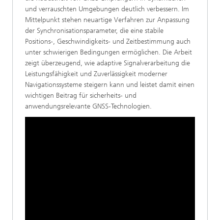
und verrauschten Umgebungen deutlich verbessern. Im
Mittelpunkt stehen neuartige Verfahren zur Anpassung
der Synchronisationsparameter, die eine stabile
Positions-, Geschwindigkeits- und Zeitbestimmung auch
unter schwierigen Bedingungen ermöglichen. Die Arbeit
zeigt überzeugend, wie adaptive Signalverarbeitung die
Leistungsfähigkeit und Zuverlässigkeit moderner
Navigationssysteme steigern kann und leistet damit einen
wichtigen Beitrag für sicherheits- und
anwendungsrelevante GNSS-Technologien.