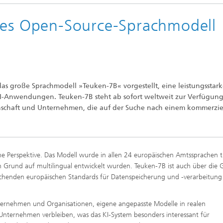
les Open-Source-Sprachmodell
 große Sprachmodell »Teuken-7B« vorgestellt, eine leistungsstark
KI-Anwendungen. Teuken-7B steht ab sofort weltweit zur Verfügun
senschaft und Unternehmen, die auf der Suche nach einem kommerzie
he Perspektive. Das Modell wurde in allen 24 europäischen Amtssprachen tr
n Grund auf multilingual entwickelt wurden. Teuken-7B ist auch über die 
echenden europäischen Standards für Datenspeicherung und -verarbeitung
nternehmen und Organisationen, eigene angepasste Modelle in realen
nternehmen verbleiben, was das KI-System besonders interessant für