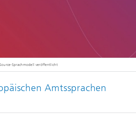
Source-Sprachmodell veröffentlicht
ropäischen Amtssprachen