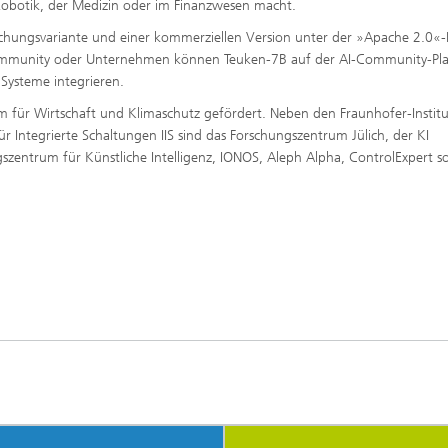
r Robotik, der Medizin oder im Finanzwesen macht.
chungsvariante und einer kommerziellen Version unter der »Apache 2.0«-
scommunity oder Unternehmen können Teuken-7B auf der AI-Community-Pl
Systeme integrieren.
für Wirtschaft und Klimaschutz gefördert. Neben den Fraunhofer-Institu
ür Integrierte Schaltungen IIS sind das Forschungszentrum Jülich, der KI
zentrum für Künstliche Intelligenz, IONOS, Aleph Alpha, ControlExpert s