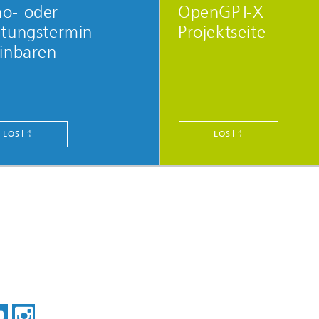
o- oder
OpenGPT-X
atungstermin
Projektseite
inbaren
LOS
LOS