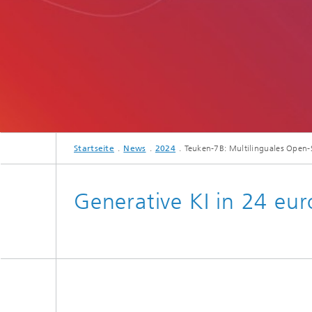
Startseite
News
2024
Teuken-7B: Multilinguales Open-
Generative KI in 24 eu