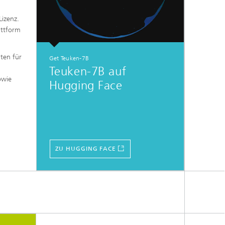
Lizenz.
attform
ten für
Get Teuken-7B
Teuken-7B auf
owie
Hugging Face
ZU HUGGING FACE