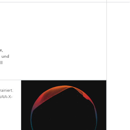
e,
g und
ll
ainiert.
GAIA-X-