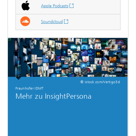
Apple Podcasts
Soundcloud
© istock.com/Vertigo3d
Fraunhofer IDMT
Mehr zu InsightPersona