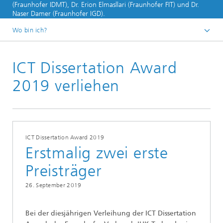
(Fraunhofer IDMT), Dr. Erion Elmasllari (Fraunhofer FIT) und Dr.
Naser Damer (Fraunhofer IGD).
Wo bin ich?
Startseite
ICT Dissertation Award
News
2019
2019 verliehen
ICT Dissertation Award 2019
Erstmalig zwei erste
Preisträger
26. September 2019
Bei der diesjährigen Verleihung der ICT Dissertation