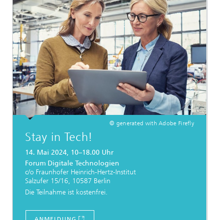
© generated with Adobe Firefly
Stay in Tech!
14. Mai 2024, 10–18.00 Uhr
Forum Digitale Technologien
c/o Fraunhofer Heinrich-Hertz-Institut
Salzufer 15/16, 10587 Berlin
Die Teilnahme ist kostenfrei.
ANMELDUNG