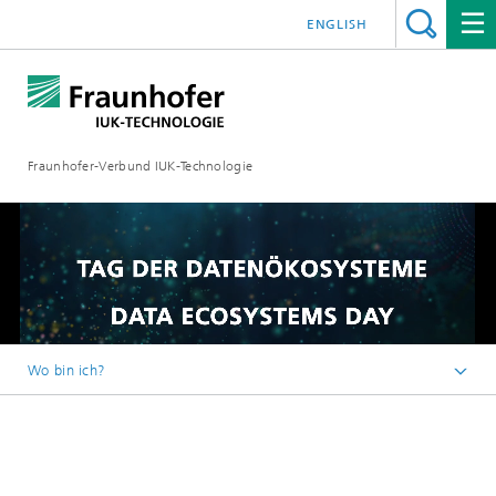
ENGLISH
Fraunhofer-Verbund IUK-Technologie
Loaded
:
Unmute
100.00%
Wo bin ich?
Startseite